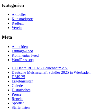
Kategorien
Aktuelles
Kunstradsport
Radball
Verein
Meta
Anmelden
Eintrags-Feed
Kommentar-Feed
WordPress.org
100 Jahre RC 1925 Delkenheim e.V.
Deutsche Meisterschaft Schüler 2025 in Wiesbaden
DMS 25
Ergebnislisten
Galerie
Historisches
Presse
Regeln
Sportler
Starterlisten